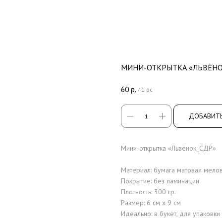
МИНИ-ОТКРЫТКА «ЛЬВЁНО
60
р.
/
1 pc
ДОБАВИТЬ
Мини-открытка «Львёнок_СДР»
Материал: бумага матовая мело
Покрытие: без ламинации
Плотность: 300 гр.
Размер: 6 см x 9 см
Идеально: в букет, для упаковки