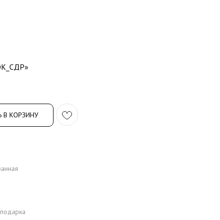
К_СДР»
 В КОРЗИНУ
ванная
 подарка